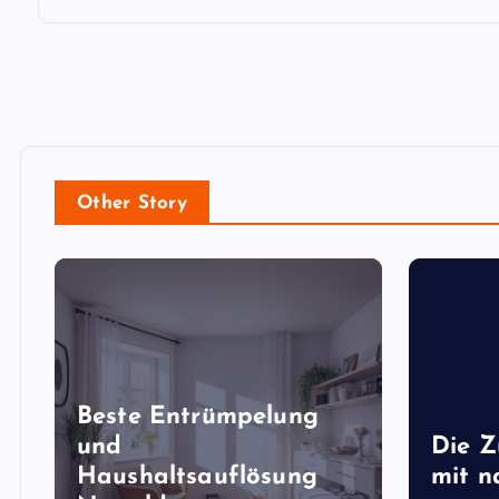
Other Story
Beste Entrümpelung
und
Die Z
Haushaltsauflösung
mit n