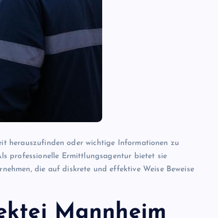
heit herauszufinden oder wichtige Informationen zu
Als professionelle Ermittlungsagentur bietet sie
nehmen, die auf diskrete und effektive Weise Beweise
tektei Mannheim