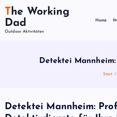
Z
The Working
u
m
Dad
Home
I
I
n
Outdoor Aktivitäten
h
a
l
Detektei Mannheim: 
t
s
p
Start
r
i
n
g
Detektei Mannheim: Prof
e
n