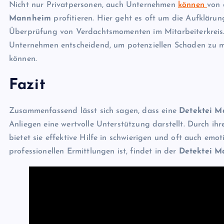
Nicht nur Privatpersonen, auch Unternehmen
können
von 
Mannheim
profitieren. Hier geht es oft um die Aufkläru
Überprüfung von Verdachtsmomenten im Mitarbeiterkreis. E
Unternehmen entscheidend, um potenziellen Schaden zu mi
können.
Fazit
Zusammenfassend lässt sich sagen, dass eine
Detektei 
Anliegen eine wertvolle Unterstützung darstellt. Durch i
bietet sie effektive Hilfe in schwierigen und oft auch em
professionellen Ermittlungen ist, findet in der
Detektei 